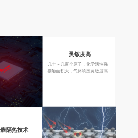
ame":"zoom
In","$duratio
n":"0.75","$
delay":"0.75
","$direction
":"","$infinite
灵敏度高
":"1","$heigh
t":"47px","zI
几十～几百个原子，化学活性强，
接触面积大，气体响应灵敏度高；
ndex":"2","w
idth":"158","
height":"47",
"offsetX":"0"
,"offsetY":"0
","foffsetX":"
0","foffsetY":
悬膜隔热技术