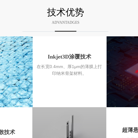
技术优势
ADVANTADGES
Inkjet3D涂覆技术
在长宽0.4mm、厚1μm的薄膜上打
印纳米骨架材料。
超薄
散技术