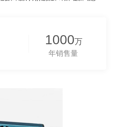
1000
万
支
年销售量
#wz_data#
[{"id":"smv_c
on_32_22","
type":"text","
styleName":
"Style1","col
orName":"It
em0","pageI