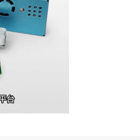
d":"30536","
areaId":"","t
areaId":"","p
arentId":"co
n_133_10","
parentAreaI
d":"Area0","
Css":
{"$StyleItem
AndColor":"
con_32_22"
,"$width":"1
58px","$colo
r":"inherit","$
animationN