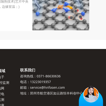
"0","fixedPo
膜隔热技术(芯片中央
sition":"Non
℃，边缘室温；)
e","useAnim
ate":true,"an
gle":"0","isF
ullScreen":"
False","smlo
cked":"0","p
osition":"abs
olute","them
联系我们
领域
eColorName
咨询热线：0371-86630636
电子
":"","themeC
电话：13223019357
控监测
olors":"zs1,z
邮箱：service@hnfosen.com
电网
s2,zxs1,zxs
地址：郑州市航空港区如云路恒丰科创中心
家电
2,zxs3,zxs4,
监测
健康