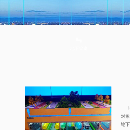
地下管廊
地
对
地