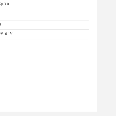
)≥3.0
H
0V±0.1V