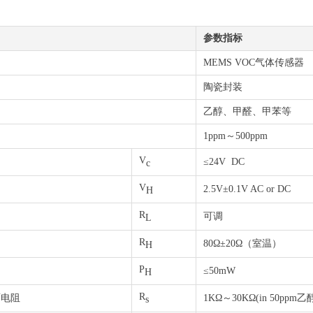
参数指标
MEMS VOC气体传感器
陶瓷封装
乙醇、甲醛、甲苯等
1ppm～500ppm
V
≤24V DC
c
V
2.5V±0.1V AC or DC
H
R
可调
L
R
80Ω±20Ω（室温）
H
P
≤50mW
H
R
面电阻
1KΩ～30KΩ(in 50ppm乙
s