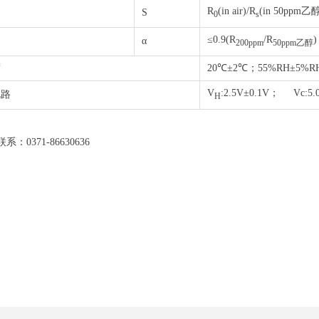
R
(in air)/R
(in 50ppm乙醇
S
0
s
≤0.9(R
/R
)
α
200ppm
50ppm乙醇
度
20℃±2℃；55%RH±5%R
V
:2.5V±0.1V； Vc:5.
电路
H
71-86630636