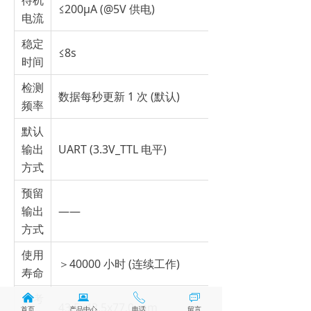
待机
≤200μA (@5V 供电)
电流
稳定
≤8s
时间
检测
数据每秒更新 1 次 (默认)
频率
默认
输出
UART (3.3V_TTL 电平)
方式
预留
输出
——
方式
使用
＞40000 小时 (连续工作)
寿命
参考
낀
뀵
ꂅ
ꀃ
43.5x43.5x77.0 mm
首页
产品中心
电话
留言