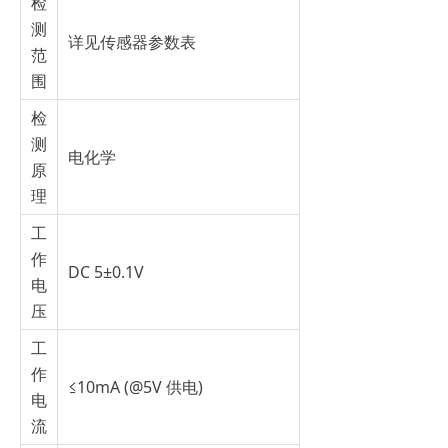
检
测
详见传感器参数表
范
围
检
测
电化学
原
理
工
作
DC 5±0.1V
电
压
工
作
≤10mA (@5V 供电)
电
流