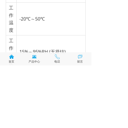
工
作
-20℃～50℃
温
度
工
作
15%～95%RH (无凝结)
湿
낀
뀵
ꂅ
ꀃ
首页
产品中心
电话
留言
度
储
存
-20℃～50℃
温
度
储
存
15%～90%RH (无凝结)
湿