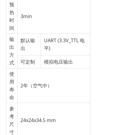
预
热
3min
时
间
输
默认输
UART (3.3V_TTL 电
出
出
平)
方
可定制
模拟电压输出
式
使
用
2年（空气中）
寿
命
参
考
24x24x34.5 mm
尺
寸