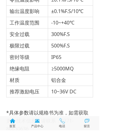
输出温度影响
±0.1%F.S/10℃
工作温度范围
-10~+40℃
安全过载
300%F.S
极限过载
500%F.S
密封等级
IP65
绝缘电阻
≥5000MQ
材质
铝合金
推荐激励电压
10~36V DC
*具体参数请以规格书为准，如需获取
更多技术信息，请联系：0371-
낀
뀵
ꂅ
ꀃ
首页
产品中心
电话
留言
86630636