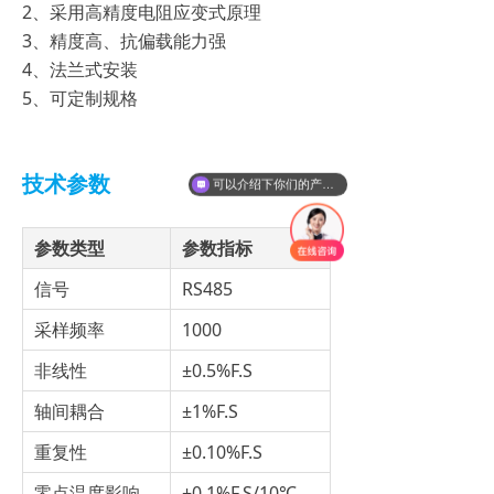
2、采用高精度电阻应变式原理
3、精度高、抗偏载能力强
4、法兰式安装
5、可定制规格
技术参数
可以介绍下你们的产品么？
参数类型
参数指标
信号
RS485
采样频率
1000
非线性
±0.5%F.S
轴间耦合
±1%F.S
重复性
±0.10%F.S
零点温度影响
±0.1%F.S/10℃