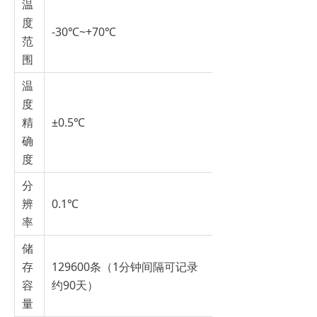
温
度
-30℃~+70℃
范
围
温
度
精
±0.5℃
确
度
分
辨
0.1℃
率
储
存
129600条（1分钟间隔可记录
容
约90天）
量