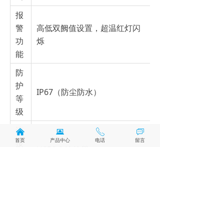
报
警
高低双阙值设置，超温红灯闪
功
烁
能
防
护
IP67（防尘防水）
等
级
连
낀
뀵
ꂅ
ꀃ
首页
产品中心
电话
留言
接
USB2.0 连接器
方
式
兼
容
操
Windows/macOS