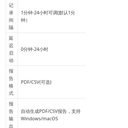
记
录
1分钟-24小时可调(默认1分
间
钟）
隔
延
迟
0分钟-24小时
启
动
报
告
PDF/CSV(可选)
格
式
报
告
自动生成PDF/CSV报告，支持
输
Windows/macOS
出