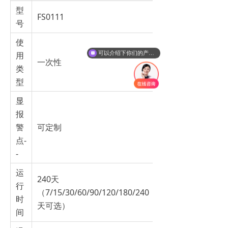
型
FS0111
号
使
用
可以介绍下你们的产品么？
一次性
类
型
显
报
警
可定制
点-
-
运
240天
行
（7/15/30/60/90/120/180/240
时
天可选）
间